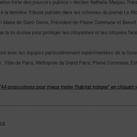
ation forte des pouvoirs publics » déclare Nathalie Maquoi, Prés
o à la dernière Tribune publiée dans les colonnes du journal Le
n Maire de Saint-Denis, Président de Plaine Commune et Benoît
ue la loi évolue pour protéger les citoyennes et les citoyens fac
oré avec les équipes particulièrement expérimentées de la Sore
es : Ville de Paris, Métropole du Grand Paris, Plaine Commune, E
4 propositions pour mieux traiter l’habitat indigne” en cliquant 
LE