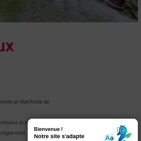
ux
animité un Manifeste de
ritoires et les
indigne rend