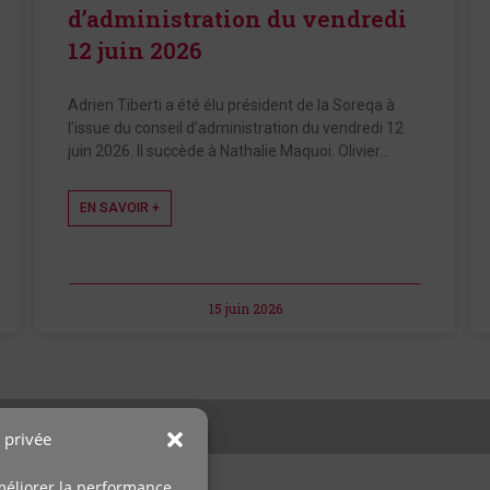
d’administration du vendredi
12 juin 2026
Adrien Tiberti a été élu président de la Soreqa à
l’issue du conseil d’administration du vendredi 12
juin 2026. Il succède à Nathalie Maquoi. Olivier…
EN SAVOIR +
15 juin 2026
 privée
 améliorer la performance