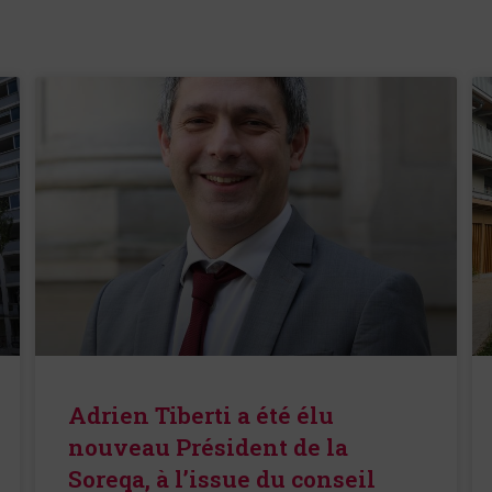
Adrien Tiberti a été élu
nouveau Président de la
Soreqa, à l’issue du conseil