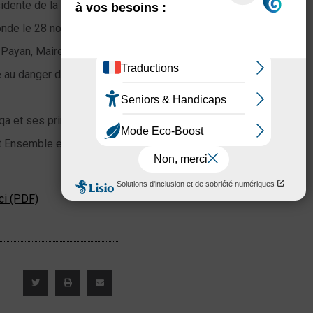
idente de la Soreqa.
 Monde le 28 novembre
 Payan, Maire de
e au danger du mal-
qa et ses principales
st Ensemble et Paris
ici (PDF)