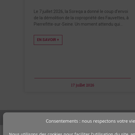
Le 7 juillet 2026, la Soreqa a donné le coup d’envoi
de la démolition de la copropriété des Fauvettes, à
Pierrefitte-sur-Seine. Un moment attendu qui…
EN SAVOIR +
17 juillet 2026
Consentements : nous respectons votre vie
Nous utilisons des cookies pour faciliter l'utilisation du site,