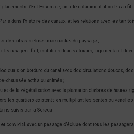
placements d’Est Ensemble, ont été notamment abordés au fil de
 Paris dans l’histoire des canaux, et les relations avec les territoi
ver des infrastructures marquantes du paysage ;
fier les usages : fret, mobilités douces, loisirs, logements et d
ir les quais en bordure du canal avec des circulations douces, de
de-chaussée actifs ou animés ;
au et de la végétalisation avec la plantation d’arbres de hautes tig
ers les quartiers existants en multipliant les sentes ou venelles re
ains suivis par la Soreqa !
 et convivial, avec un passage d’écluse dont tous les passagers