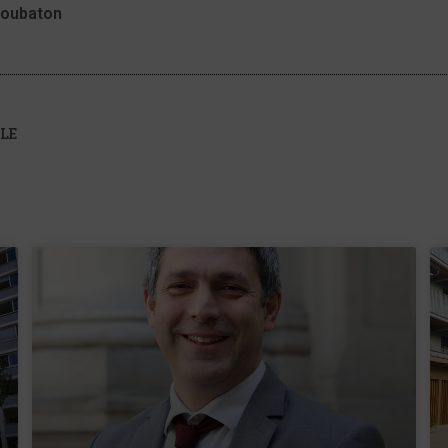
Loubaton
LE