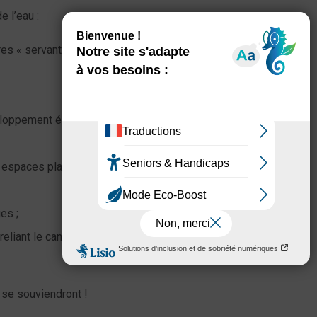
 l’eau :
res « servants » tel Est
éveloppement économique,
s espaces plantés plus
es ;
liant le canal à la ville
 se souviendront !