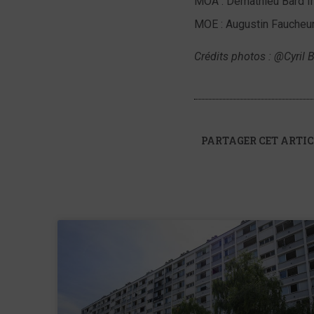
MOA : Demathieu Bard I
MOE : Augustin Faucheur
Crédits photos : @Cyril 
PARTAGER CET ARTIC