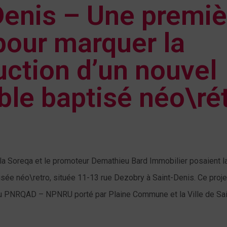
Denis – Une premiè
pour marquer la
uction d’un nouvel
le baptisé néo\ré
la Soreqa et le promoteur Demathieu Bard Immobilier posaient la
sée néo\retro, située 11-13 rue Dezobry à Saint-Denis. Ce projet
u PNRQAD – NPNRU porté par Plaine Commune et la Ville de Sai