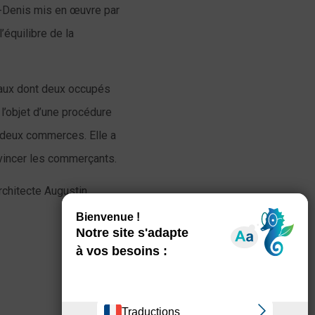
nt-Denis mis en œuvre par
’équilibre de la
ciaux dont deux occupés
l’objet d’une procédure
s deux commerces. Elle a
vincer les commerçants.
rchitecte Augustin