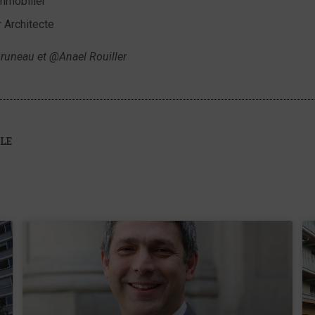
mmobilier
 Architecte
Bruneau et @Anael Rouiller
LE