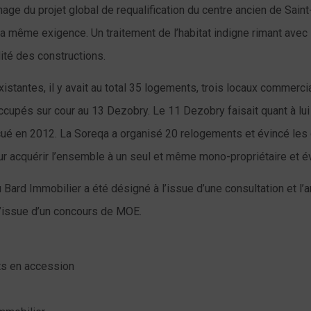
image du projet global de requalification du centre ancien de Sai
a même exigence. Un traitement de l’habitat indigne rimant avec l
ité des constructions.
xistantes, il y avait au total 35 logements, trois locaux commer
ccupés sur cour au 13 Dezobry. Le 11 Dezobry faisait quant à lui 
vacué en 2012. La Soreqa a organisé 20 relogements et évincé le
 acquérir l’ensemble à un seul et même mono-propriétaire et é
ard Immobilier a été désigné à l’issue d’une consultation et l’a
l’issue d’un concours de MOE.
ts en accession