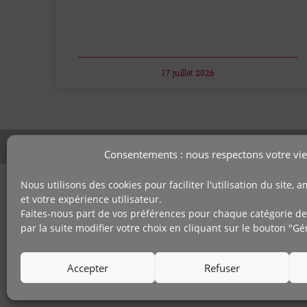
17 juillet 2026
Consentements : nous respectons votre vie
Nous utilisons des cookies pour faciliter l'utilisation du site,
Retrouvez-n
et votre expérience utilisateur.
Contact
Faites-nous part de vos préférences pour chaque catégorie de
Mentions légales
par la suite modifier votre choix en cliquant sur le bouton "G
Espace fournisseur
Confidentialité
Accepter
Refuser
Politique des données personnelles