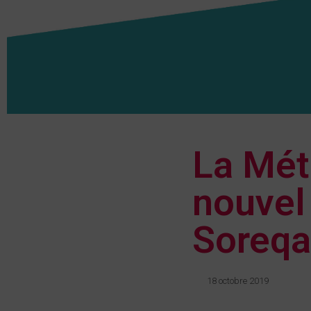
La Mét
nouvel 
Soreqa
18 octobre 2019