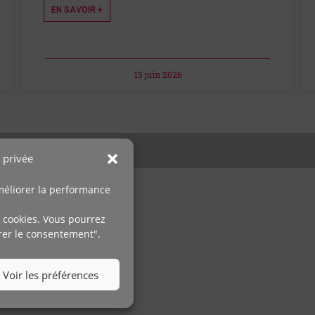
EN SAVOIR +
15 juin 2026
 privée
 améliorer la performance
ous sur
 cookies. Vous pourrez
érer le consentement".
Voir les préférences