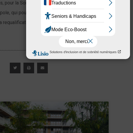
es, pour la Soreqa mais
pole, qui pourront
a requalification des