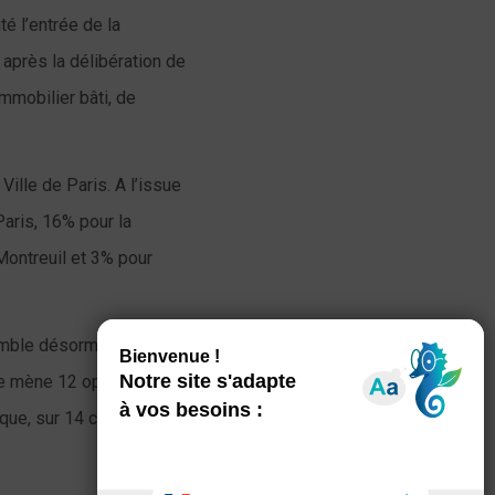
té l’entrée de la
 après la délibération de
immobilier bâti, de
ille de Paris. A l’issue
Paris, 16% pour la
ontreuil et 3% pour
semble désormais 6
Elle mène 12 opérations de
blique, sur 14 communes