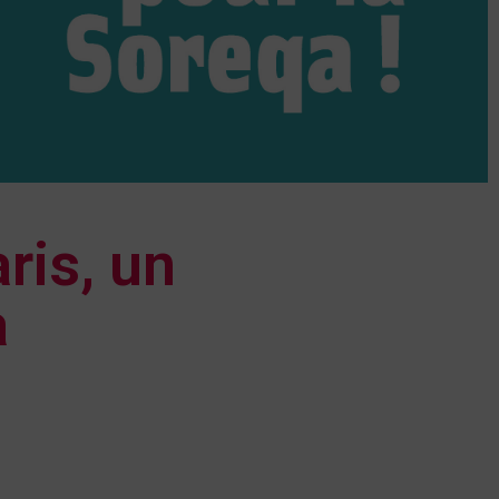
ris, un
a